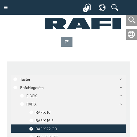
0
Taster
Befehlsgeräte
E-BOX
RAFIX
RAFIX 16
RAFIX 16 F
RAFIX 22 QR
+