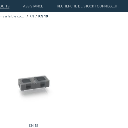
DUITS
ASSISTANCE
RECHERCHE DE STOCK FOURNISSEUR
Boutons-poussoirs à faible course
KN
KN 19
KN 19