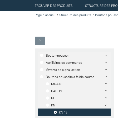
TROUVER DES PRODUITS
STRUCTURE DES PRO
Page d’accueil
Structure des produits
Bouton-poussoir
Auxiliaires de commande
Voyants de signalisation
Boutons-poussoirs à faible course
MICON
RACON
RF
KN
KN 19