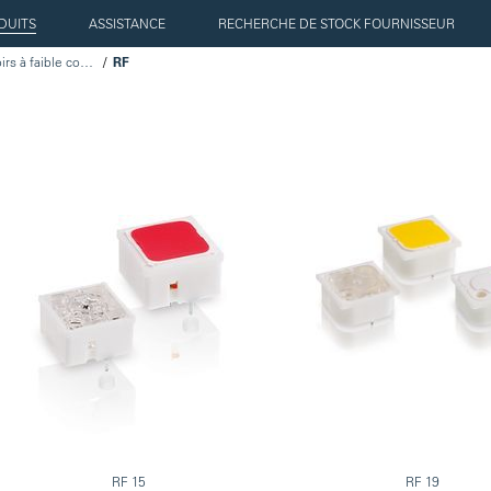
DUITS
ASSISTANCE
RECHERCHE DE STOCK FOURNISSEUR
Boutons-poussoirs à faible course
RF
RF 15
RF 19