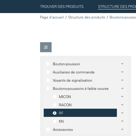
TROUVER DES PRODUITS
STRUCTURE DES PRO
Page d’accueil
Structure des produits
Bouton-poussoir
Auxiliaires de commande
Voyants de signalisation
Boutons-poussoirs à faible course
MICON
RACON
RF
KN
Accessoires