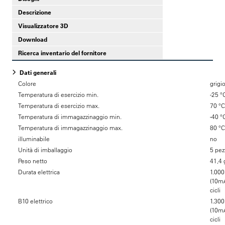
Descrizione
Visualizzatore 3D
Download
Ricerca inventario del fornitore
Dati generali
Colore
grigi
Temperatura di esercizio min.
-25 °
Temperatura di esercizio max.
70 °C
Temperatura di immagazzinaggio min.
-40 °
Temperatura di immagazzinaggio max.
80 °C
illuminabile
no
Unità di imballaggio
5 pez
Peso netto
41,4 
Durata elettrica
1.000
(10mA
cicli
B10 elettrico
1.300
(10mA
cicli