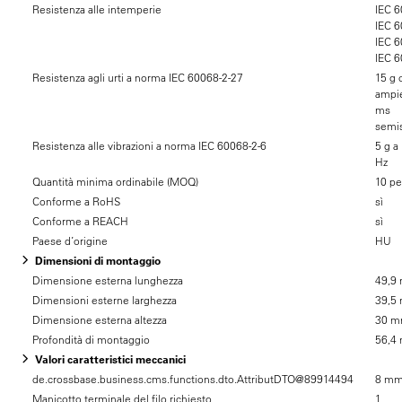
Resistenza alle intemperie
IEC 6
IEC 6
IEC 6
IEC 6
Resistenza agli urti a norma IEC 60068-2-27
15 g 
ampie
ms
semis
Resistenza alle vibrazioni a norma IEC 60068-2-6
5 g a
Hz
Quantità minima ordinabile (MOQ)
10 pe
Conforme a RoHS
sì
Conforme a REACH
sì
Paese d’origine
HU
Dimensioni di montaggio
Dimensione esterna lunghezza
49,9
Dimensioni esterne larghezza
39,5
Dimensione esterna altezza
30 
Profondità di montaggio
56,4
Valori caratteristici meccanici
de.crossbase.business.cms.functions.dto.AttributDTO@89914494
8 m
Manicotto terminale del filo richiesto
1