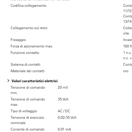
Codifica collegamento
Conta
11/12
Conta
13/14
Collegamento sul retro
Coll
vite
Fissaggio
Incas
Forza di azionamento max.
100 
Funzione contatto
1 n.c.
n.c. +
Sistema di contatti
Conta
Materiale dei contatti
oro
Valori caratteristici elettrici
Tensione di comando
20 mV
min.
Tensione di comando
35 Volt
max.
Tipo di voltaggio
AC / DC
Tensione di esercizio
0,02-35 Volt
nominale
Corrente di comando
0,01 mA