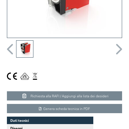
Richiesta alla RAFI / Aggiungi alla lista dei desideri
Genera scheda tecnica in PDF
Dati tecnici
Disegni