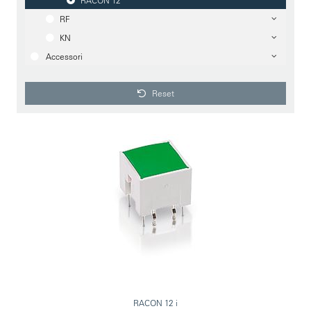
RACON 12
RF
KN
Accessori
Reset
RACON 12 i