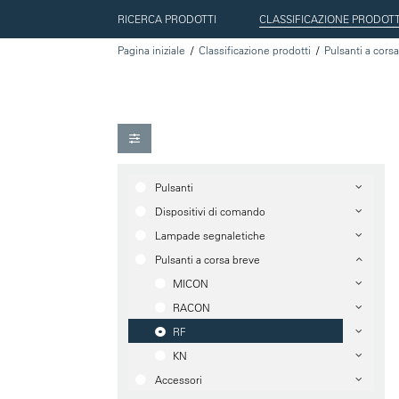
RICERCA PRODOTTI
CLASSIFICAZIONE PRODOTT
Pagina iniziale
Classificazione prodotti
Pulsanti a cors
Pulsanti
Dispositivi di comando
Lampade segnaletiche
Pulsanti a corsa breve
MICON
RACON
RF
KN
Accessori