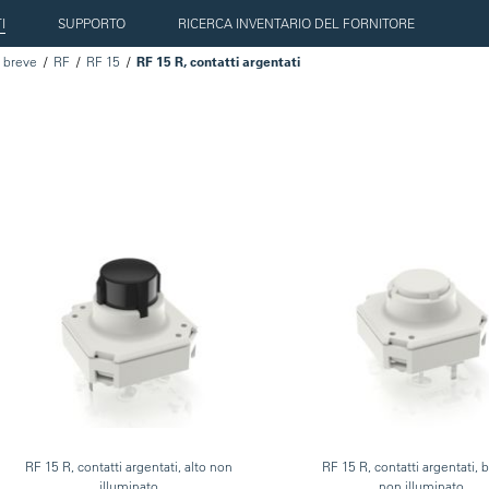
I
SUPPORTO
RICERCA INVENTARIO DEL FORNITORE
a breve
RF
RF 15
RF 15 R, contatti argentati
RF 15 R, contatti argentati, alto non
RF 15 R, contatti argentati, 
illuminato
non illuminato