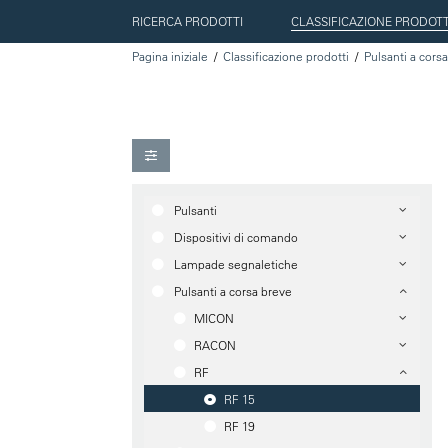
RICERCA PRODOTTI
CLASSIFICAZIONE PRODOTT
Pagina iniziale
Classificazione prodotti
Pulsanti a cors
Pulsanti
Dispositivi di comando
Lampade segnaletiche
Pulsanti a corsa breve
MICON
RACON
RF
RF 15
RF 19