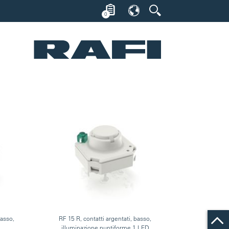
0
basso,
RF 15 R, contatti argentati, basso,
illuminazione puntiforme 1 LED