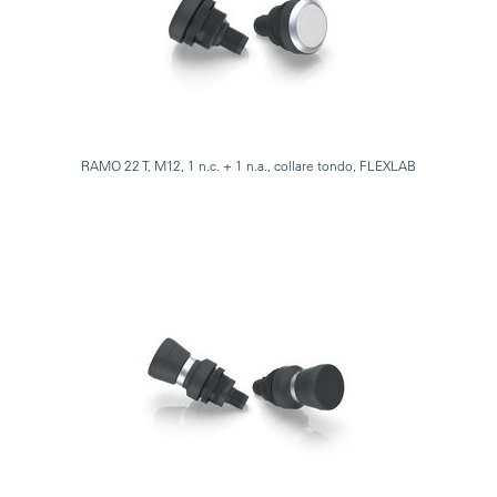
RAMO 22 T, M12, 1 n.c. + 1 n.a., collare tondo, FLEXLAB