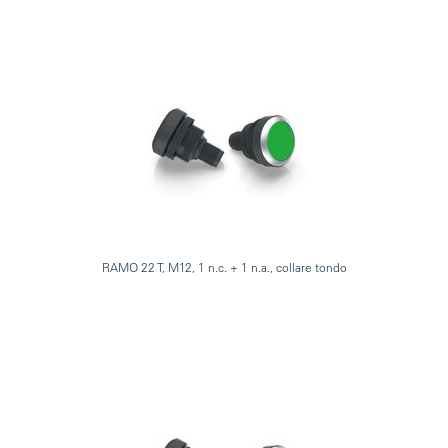
RAMO 22 T, M12, 1 n.c. + 1 n.a., collare tondo