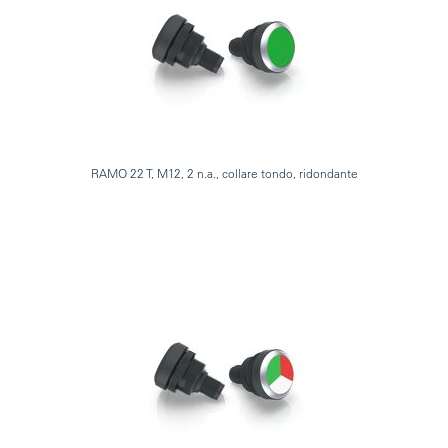
RAMO 22 T, M12, 2 n.a., collare tondo, ridondante