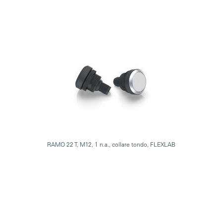
RAMO 22 T, M12, 1 n.a., collare tondo, FLEXLAB