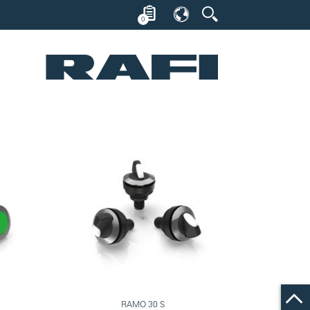
0
RAMO 30 S