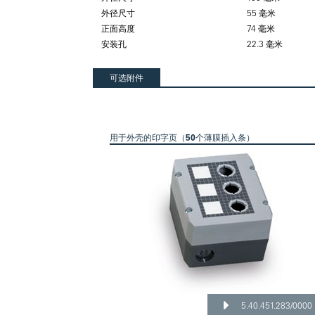
外径尺寸
55 毫米
正面高度
74 毫米
安装孔
22.3 毫米
可选附件
用于外壳的印字页（50个薄膜插入条）
5.40.451.283/0000