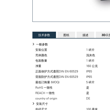
技术参数
图纸
描述
3D示
一般参数
安装位置
1 碎片
壳体颜色
浅灰色
包装数量
1 碎片
净重
160 公克
正面保护方式遵照DIN EN 60529
IP65
背面防护方式遵照DIN EN 60529
IP65
最低订购量 (MOQ)
5 碎片
RoHS 一致性
是
REACH 一致性
是
country of origin
DE
安装尺寸
外径尺寸
100 毫米