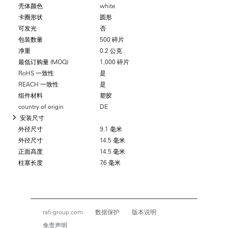
壳体颜色
white
卡圈形状
圆形
可发光
否
包装数量
500 碎片
净重
0.2 公克
最低订购量 (MOQ)
1,000 碎片
RoHS 一致性
是
REACH 一致性
是
组件材料
塑胶
country of origin
DE
安装尺寸
外径尺寸
9.1 毫米
外径尺寸
14.5 毫米
正面高度
14.5 毫米
柱塞长度
7.6 毫米
rafi-group.com
数据保护
版本说明
免责声明