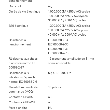
conditionnement
Poids net
4 g
Durée de vie électrique
1.000.000 (1A / 250V AC) cycles
100.000 (2A / 250V AC) cycles
30.000 (4A / 250V AC) cycles
B10 électrique
1.300.000 (1A / 250V AC) cycles
130.000 (2A / 250V AC) cycles
40.000 (4A / 250V AC) cycles
Résistance à
IEC 60068-2-14
l’environnement
IEC 60068-2-30
IEC 60068-2-33
IEC 60068-2-78
Résistance aux chocs
15 g pour une amplitude de 11 ms
d’après la norme IEC
semi-sinusoïdale
60068-2-27
Résistance aux
5 g à 10 – 500 Hz
vibrations d’après la
norme IEC 60068-2-6
Quantité minimale de
10 pièces
commande (MOQ)
Conforme à RoHS
oui
Conforme à REACH
oui
Pays d’origine
HU