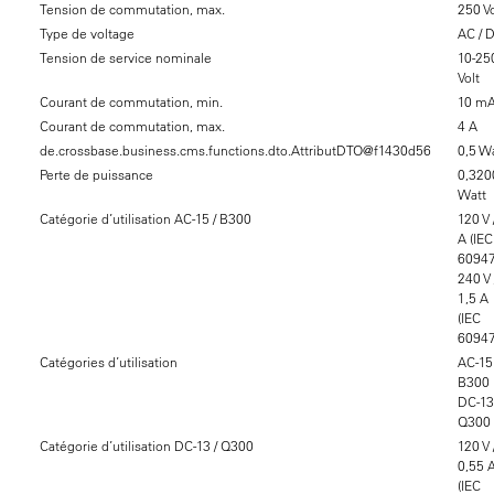
Tension de commutation, max.
250 Vo
Type de voltage
AC / 
Tension de service nominale
10-25
Volt
Courant de commutation, min.
10 m
Courant de commutation, max.
4 A
de.crossbase.business.cms.functions.dto.AttributDTO@f1430d56
0,5 W
Perte de puissance
0,320
Watt
Catégorie d’utilisation AC-15 / B300
120 V 
A (IEC
60947
240 V 
1,5 A
(IEC
60947
Catégories d’utilisation
AC-15 
B300
DC-13
Q300
Catégorie d’utilisation DC-13 / Q300
120 V 
0,55 
(IEC