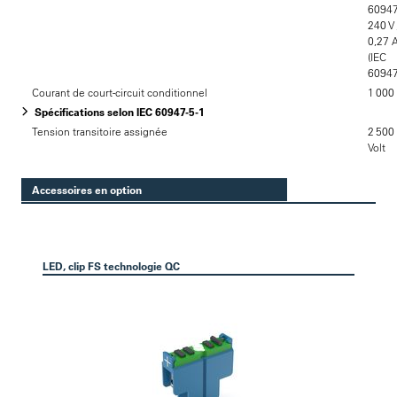
60947
240 V 
0,27 
(IEC
60947
Courant de court-circuit conditionnel
1 000
Spécifications selon IEC 60947-5-1
Tension transitoire assignée
2 500
Volt
Accessoires en option
LED, clip FS technologie QC