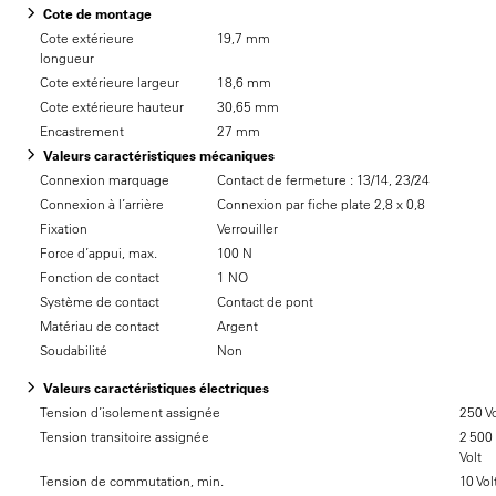
Cote de montage
Cote extérieure
19,7 mm
longueur
Cote extérieure largeur
18,6 mm
Cote extérieure hauteur
30,65 mm
Encastrement
27 mm
Valeurs caractéristiques mécaniques
Connexion marquage
Contact de fermeture : 13/14, 23/24
Connexion à l’arrière
Connexion par fiche plate 2,8 x 0,8
Fixation
Verrouiller
Force d’appui, max.
100 N
Fonction de contact
1 NO
Système de contact
Contact de pont
Matériau de contact
Argent
Soudabilité
Non
Valeurs caractéristiques électriques
Tension d’isolement assignée
250 Vo
Tension transitoire assignée
2 500
Volt
Tension de commutation, min.
10 Vol