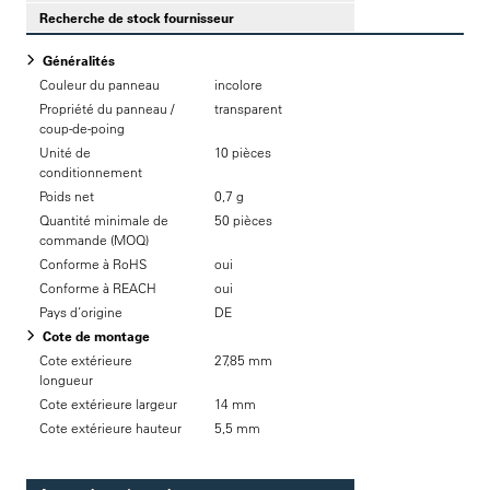
Recherche de stock fournisseur
Généralités
Couleur du panneau
incolore
Propriété du panneau /
transparent
coup-de-poing
Unité de
10 pièces
conditionnement
Poids net
0,7 g
Quantité minimale de
50 pièces
commande (MOQ)
Conforme à RoHS
oui
Conforme à REACH
oui
Pays d’origine
DE
Cote de montage
Cote extérieure
27,85 mm
longueur
Cote extérieure largeur
14 mm
Cote extérieure hauteur
5,5 mm