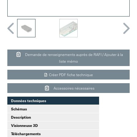
Demande de renseignements auprès de RAFI / Ajouter à la
liste mémo
Créer PDF fiche technique
Accessoires nécessaires
Données techniques
Schémas
Description
Visionneuse 3D
Téléchargements