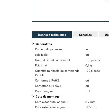
Données techniques
Schémas
De
Généralités
Couleur du panneau
vert
éclairable
oui
Unité de conditionnement
100 pièces
Poids net
0,9 g
Quantité minimale de commande
100 pièces
(MOQ)
Conforme à RoHS
oui
Conforme à REACH
oui
Pays d’origine
HU
Cote de montage
Cote extérieure longueur
8,7 mm
Cote extérieure largeur
14,5 mm