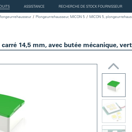
DUITS
ASSISTANCE
RECHERCHE DE STOCK FOURNISSEUR
longeur-rehausseur
Plongeur-rehausseur, MICON 5
 carré 14,5 mm, avec butée mécanique, ver