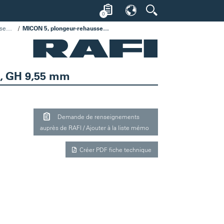
0
MICON 5, plongeur-rehausseur carré 14,5 mm, avec butée mécanique
MICON 5, plongeur-rehausseur carré 14,5 mm, avec butée mécanique, vert, GH 9,55 mm
t, GH 9,55 mm
Demande de renseignements
auprès de RAFI / Ajouter à la liste mémo
Créer PDF fiche technique