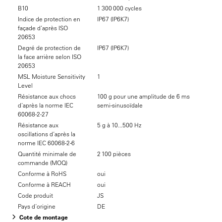
B10
1 300 000 cycles
Indice de protection en
IP67 (IP6K7)
façade d’après ISO
20653
Degré de protection de
IP67 (IP6K7)
la face arrière selon ISO
20653
MSL Moisture Sensitivity
1
Level
Résistance aux chocs
100 g pour une amplitude de 6 ms
d’après la norme IEC
semi-sinusoïdale
60068-2-27
Résistance aux
5 g à 10...500 Hz
oscillations d’après la
norme IEC 60068-2-6
Quantité minimale de
2 100 pièces
commande (MOQ)
Conforme à RoHS
oui
Conforme à REACH
oui
Code produit
JS
Pays d’origine
DE
Cote de montage