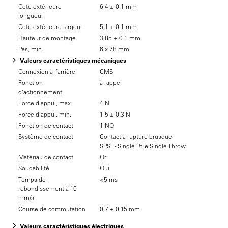
Cote extérieure
6,4 ± 0.1 mm
longueur
Cote extérieure largeur
5,1 ± 0.1 mm
Hauteur de montage
3,85 ± 0.1 mm
Pas, min.
6 x 7.8 mm
Valeurs caractéristiques mécaniques
Connexion à l’arrière
CMS
Fonction
à rappel
d’actionnement
Force d’appui, max.
4 N
Force d’appui, min.
1,5 ± 0.3 N
Fonction de contact
1 NO
Système de contact
Contact à rupture brusque
SPST - Single Pole Single Throw
Matériau de contact
Or
Soudabilité
Oui
Temps de
<5 ms
rebondissement à 10
mm/s
Course de commutation
0,7 ± 0.15 mm
Valeurs caractéristiques électriques