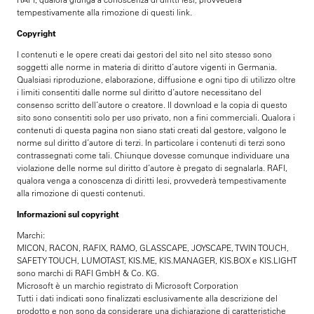
tempestivamente alla rimozione di questi link.
Copyright
I contenuti e le opere creati dai gestori del sito nel sito stesso sono
soggetti alle norme in materia di diritto d’autore vigenti in Germania.
Qualsiasi riproduzione, elaborazione, diffusione e ogni tipo di utilizzo oltre
i limiti consentiti dalle norme sul diritto d’autore necessitano del
consenso scritto dell’autore o creatore. Il download e la copia di questo
sito sono consentiti solo per uso privato, non a fini commerciali. Qualora i
contenuti di questa pagina non siano stati creati dal gestore, valgono le
norme sul diritto d’autore di terzi. In particolare i contenuti di terzi sono
contrassegnati come tali. Chiunque dovesse comunque individuare una
violazione delle norme sul diritto d’autore è pregato di segnalarla. RAFI,
qualora venga a conoscenza di diritti lesi, provvederà tempestivamente
alla rimozione di questi contenuti.
Informazioni sul copyright
Marchi:
MICON, RACON, RAFIX, RAMO, GLASSCAPE, JOYSCAPE, TWIN TOUCH,
SAFETY TOUCH, LUMOTAST, KIS.ME, KIS.MANAGER, KIS.BOX e KIS.LIGHT
sono marchi di RAFI GmbH & Co. KG.
Microsoft è un marchio registrato di Microsoft Corporation
Tutti i dati indicati sono finalizzati esclusivamente alla descrizione del
prodotto e non sono da considerare una dichiarazione di caratteristiche