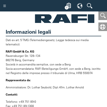
0
Informazioni legali
Dati ex art. 5 TMG (Telemediengesetz, Legge tedesca sui media
telematici):
RAFI GmbH & Co. KG
Ravensburger Str. 128–134
88276 Berg, Germany
Società in accomandita semplice, con sede a Berg
Socia accomandataria: RAFI Beteiligungs GmbH, con sede a Berg, iscritto
nel Registro delle imprese presso il tribunale di Ulma, HRB 550074
Rappresentata da:
Amministratore: Dr. Lothar Seybold, Dipl.-Kfm. Lothar Arnold
Contatti:
Telefono: +49 751 89-0
Fax: +49 751 89-1300