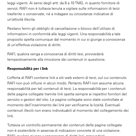
leggi vigenti. Ai sensi degli artt. da 8 a 10 TMG, in quanto fornitore di
servizi, RAFI non è tuttavia tenuta a vigilare sulle informazioni di terzi
trasferite o conservate, né a indagare su circostanze indicative di
un’attività illecita.
Restano fermi gli obblighi di cancellazione o blocco dell’utilizzo di
informazioni in conformità alle leggi vigenti. Una responsabilità a tale
proposito spetta comunque dal momento in cui si giunge a conoscenza
di un’effettiva violazione di diritti.
RAFI, qualora venga a conoscenza di diritti lesi, provvederà
tempestivamente alla rimozione dei contenuti in questione.
Responsabilità per i link
L’offerta di RAFI contiene link a siti web esterni di terzi, sul cui contenuto
RAFI non può influire in alcun modo. Pertanto RAFI non assume alcuna
responsabilità per tali contenuti di terzi. La responsabilità per i contenuti
delle pagine collegate tramite link spetta sempre ai rispettivi fornitori del
servizio o gestori del sito. Le pagine collegate sono state controllate al
momento dell’inserimento dei link per verificarne la liceità. Eventuali
contenuti illeciti non erano individuabili al momento del collegamento dei
link.
Tuttavia un controllo permanente dei contenuti delle pagine collegate
non è sostenibile in assenza di indicazioni concrete di una violazione.
RAFI, qualora giunga a conoscenza di diritti lesi, provvederà