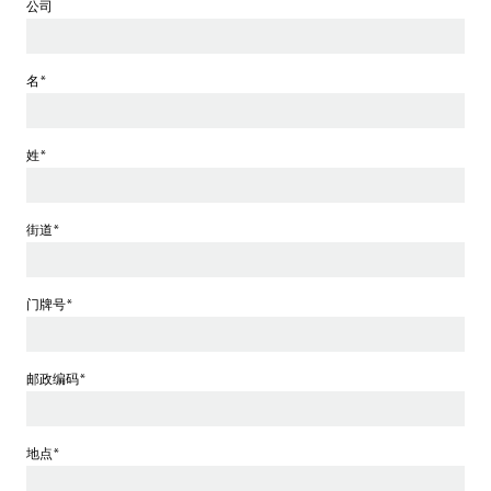
公司
名*
姓*
街道*
门牌号*
邮政编码*
地点*