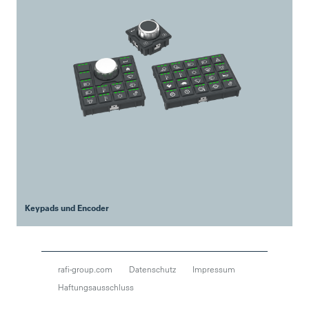
Keypads und Encoder
rafi-group.com
Datenschutz
Impressum
Haftungsausschluss