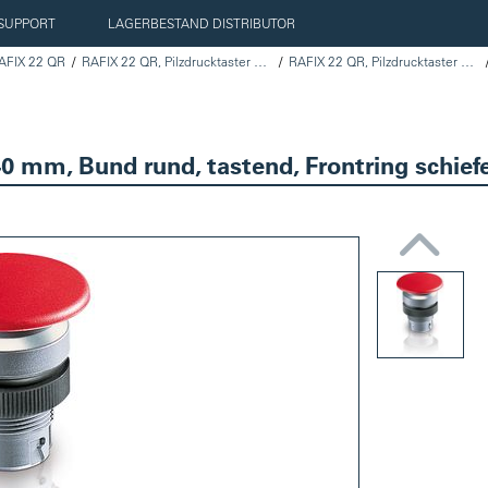
SUPPORT
LAGERBESTAND DISTRIBUTOR
AFIX 22 QR
RAFIX 22 QR, Pilzdrucktaster 40mm
RAFIX 22 QR, Pilzdrucktaster 40 mm, Bund rund
0 mm, Bund rund, tastend, Frontring schief