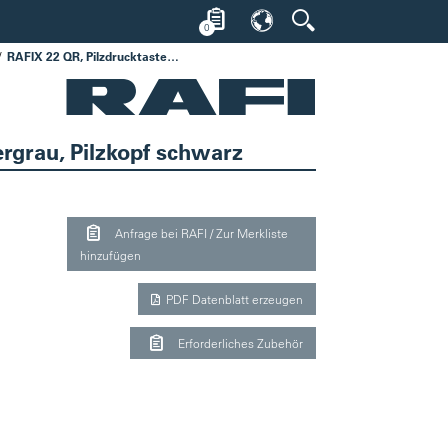
0
RAFIX 22 QR, Pilzdrucktaster 40 mm, Bund rund, tastend, Frontring schiefergrau, Pilzkopf schwarz
ergrau, Pilzkopf schwarz
Anfrage bei RAFI / Zur Merkliste
hinzufügen
PDF Datenblatt erzeugen
Erforderliches Zubehör