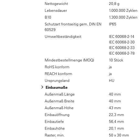
Nettogewicht
20,8 g
Lebensdauer
1.000.000 Zyklen
B10
1.300.000 Zyklen
Schutzart frontseitig gem. DIN EN
IP65
60529
Umweltbeständigkeit
IEC 60068-2-14
IEC 60068-2-30
IEC 60068-2-33
IEC 60068-2-78
Mindestbestellmenge (MOQ)
10 Stück
RoHS konform
ja
REACH konform
ja
Ursprungsland
HU
Einbaumaße
Außenmaß Länge
40 mm
Außenmaß Breite
40 mm
Außenmaß Höhe
43 mm
Einbauöffnung
22,3 mm
Einbautiefe
56,4 mm
Einbauhöhe
20,1 mm
Raster, min.
50 x 30 mm