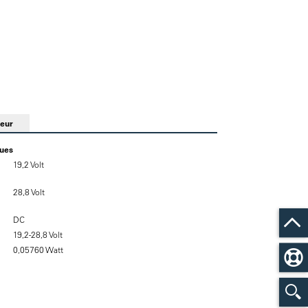
seur
ques
19,2 Volt
28,8 Volt
DC
19,2-28,8 Volt
0,05760 Watt