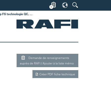
0
LED, clip FS technologie QC, 28,8 Volt, bleu, LED
Demande de renseignements
auprès de RAFI / Ajouter à la liste mémo
Créer PDF fiche technique