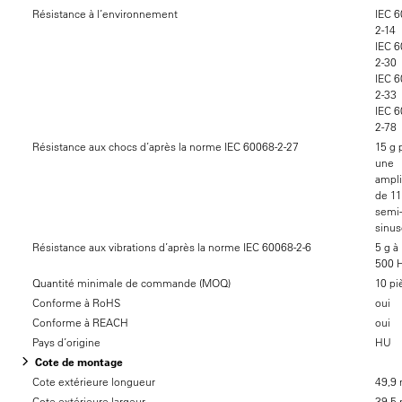
Résistance à l’environnement
IEC 6
2-14
IEC 6
2-30
IEC 6
2-33
IEC 6
2-78
Résistance aux chocs d’après la norme IEC 60068-2-27
15 g 
une
ampl
de 1
semi-
sinus
Résistance aux vibrations d’après la norme IEC 60068-2-6
5 g à
500 
Quantité minimale de commande (MOQ)
10 pi
Conforme à RoHS
oui
Conforme à REACH
oui
Pays d’origine
HU
Cote de montage
Cote extérieure longueur
49,9
Cote extérieure largeur
39,5