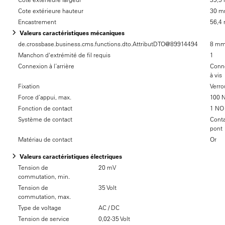
Cote extérieure hauteur
30 
Encastrement
56,4
Valeurs caractéristiques mécaniques
de.crossbase.business.cms.functions.dto.AttributDTO@89914494
8 m
Manchon d'extrémité de fil requis
1
Connexion à l’arrière
Conn
à vis
Fixation
Verrou
Force d’appui, max.
100 
Fonction de contact
1 NO
Système de contact
Conta
pont
Matériau de contact
Or
Valeurs caractéristiques électriques
Tension de
20 mV
commutation, min.
Tension de
35 Volt
commutation, max.
Type de voltage
AC / DC
Tension de service
0,02-35 Volt