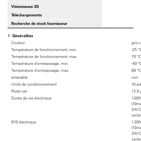
Visionneuse 3D
Téléchargements
Recherche de stock fournisseur
Généralités
Couleur
gris c
Température de fonctionnement, min.
-25 °
Température de fonctionnement, max.
70 °C
Température d’entreposage, min.
-40 °
Température d’entreposage, max.
80 °C
éclairable
non
Unité de conditionnement
10 pi
Poids net
13,9 
Durée de vie électrique
1.000
(10mA
24V 
cycle
B10 électrique
1.300
(10mA
24V 
cycle