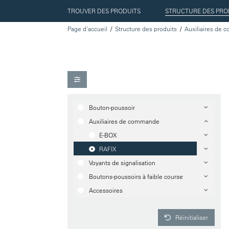
TROUVER DES PRODUITS
STRUCTURE DES PRO
Page d’accueil
Structure des produits
Auxiliaires de
Bouton-poussoir
Auxiliaires de commande
E-BOX
RAFIX
Voyants de signalisation
Boutons-poussoirs à faible course
Accessoires
Réinitialiser