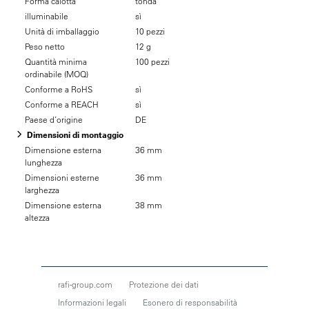
Forma calotta
tonda
illuminabile
sì
Unità di imballaggio
10 pezzi
Peso netto
12 g
Quantità minima
100 pezzi
ordinabile (MOQ)
Conforme a RoHS
sì
Conforme a REACH
sì
Paese d’origine
DE
Dimensioni di montaggio
Dimensione esterna
36 mm
lunghezza
Dimensioni esterne
36 mm
larghezza
Dimensione esterna
38 mm
altezza
rafi-group.com
Protezione dei dati
Informazioni legali
Esonero di responsabilità