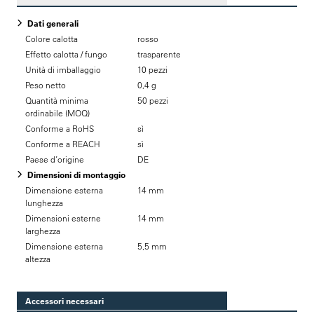
Dati generali
Colore calotta
rosso
Effetto calotta / fungo
trasparente
Unità di imballaggio
10 pezzi
Peso netto
0,4 g
Quantità minima
50 pezzi
ordinabile (MOQ)
Conforme a RoHS
sì
Conforme a REACH
sì
Paese d’origine
DE
Dimensioni di montaggio
Dimensione esterna
14 mm
lunghezza
Dimensioni esterne
14 mm
larghezza
Dimensione esterna
5,5 mm
altezza
Accessori necessari