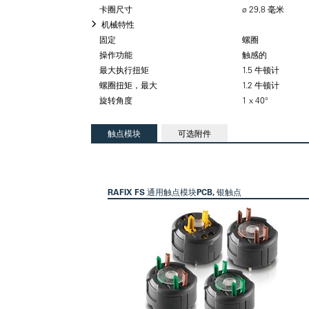
卡圈尺寸
ø 29,8 毫米
机械特性
固定
螺圈
操作功能
触感的
最大执行扭矩
1.5 牛顿计
螺圈扭矩，最大
1.2 牛顿计
旋转角度
1 x 40°
触点模块
可选附件
RAFIX FS 通用触点模块PCB, 银触点