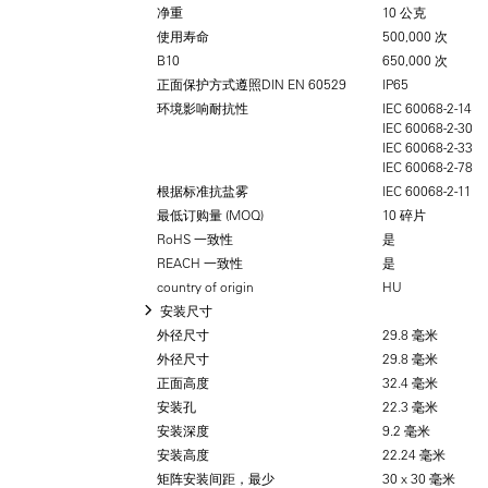
净重
10 公克
使用寿命
500,000 次
B10
650,000 次
正面保护方式遵照DIN EN 60529
IP65
环境影响耐抗性
IEC 60068-2-14
IEC 60068-2-30
IEC 60068-2-33
IEC 60068-2-78
根据标准抗盐雾
IEC 60068-2-11
最低订购量 (MOQ)
10 碎片
RoHS 一致性
是
REACH 一致性
是
country of origin
HU
安装尺寸
外径尺寸
29.8 毫米
外径尺寸
29.8 毫米
正面高度
32.4 毫米
安装孔
22.3 毫米
安装深度
9.2 毫米
安装高度
22.24 毫米
矩阵安装间距，最少
30 x 30 毫米