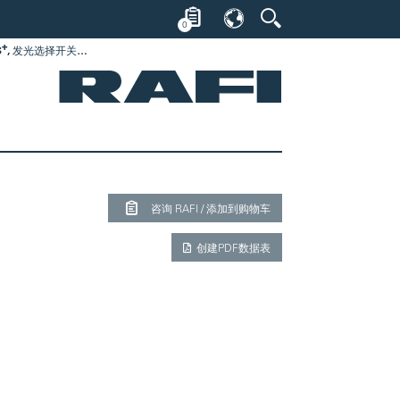
0
+
S
, 发光选择开关，圆形卡圈, 前圈 黑色, 1 x 40°, 触感的, 可发光
咨询 RAFI / 添加到购物车
创建PDF数据表