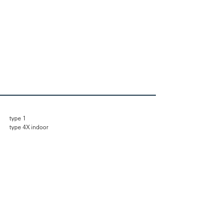
type 1
type 4X indoor