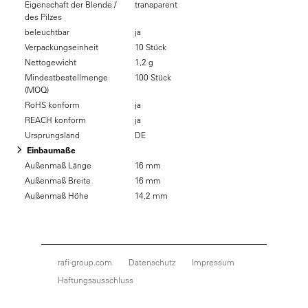
Eigenschaft der Blende /
transparent
des Pilzes
beleuchtbar
ja
Verpackungseinheit
10 Stück
Nettogewicht
1,2 g
Mindestbestellmenge
100 Stück
(MOQ)
RoHS konform
ja
REACH konform
ja
Ursprungsland
DE
Einbaumaße
Außenmaß Länge
16 mm
Außenmaß Breite
16 mm
Außenmaß Höhe
14,2 mm
rafi-group.com
Datenschutz
Impressum
Haftungsausschluss