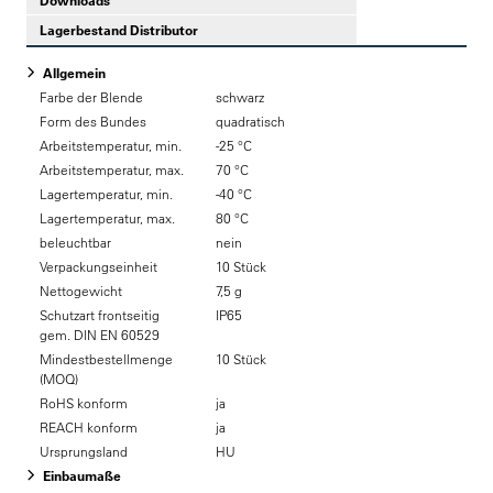
Downloads
Lagerbestand Distributor
Allgemein
Farbe der Blende
schwarz
Form des Bundes
quadratisch
Arbeitstemperatur, min.
-25 °C
Arbeitstemperatur, max.
70 °C
Lagertemperatur, min.
-40 °C
Lagertemperatur, max.
80 °C
beleuchtbar
nein
Verpackungseinheit
10 Stück
Nettogewicht
7,5 g
Schutzart frontseitig
IP65
gem. DIN EN 60529
Mindestbestellmenge
10 Stück
(MOQ)
RoHS konform
ja
REACH konform
ja
Ursprungsland
HU
Einbaumaße