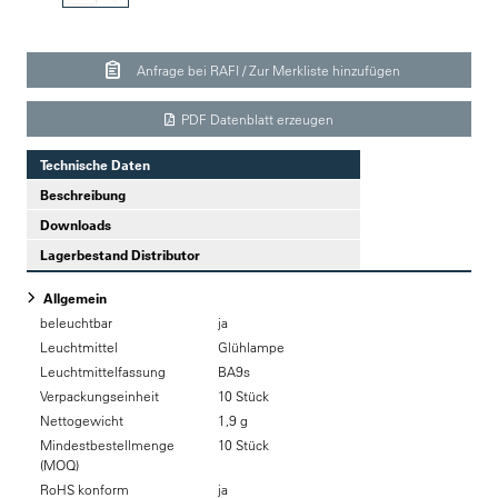
Anfrage bei RAFI / Zur Merkliste hinzufügen
PDF Datenblatt erzeugen
Technische Daten
Beschreibung
Downloads
Lagerbestand Distributor
Allgemein
beleuchtbar
ja
Leuchtmittel
Glühlampe
Leuchtmittelfassung
BA9s
Verpackungseinheit
10 Stück
Nettogewicht
1,9 g
Mindestbestellmenge
10 Stück
(MOQ)
RoHS konform
ja