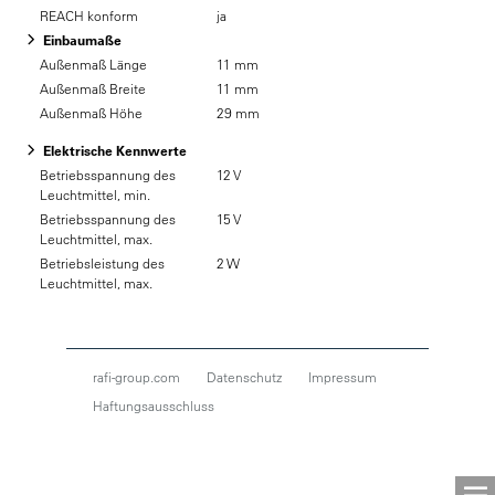
REACH konform
ja
Einbaumaße
Außenmaß Länge
11 mm
Außenmaß Breite
11 mm
Außenmaß Höhe
29 mm
Elektrische Kennwerte
Betriebsspannung des
12 V
Leuchtmittel, min.
Betriebsspannung des
15 V
Leuchtmittel, max.
Betriebsleistung des
2 W
Leuchtmittel, max.
rafi-group.com
Datenschutz
Impressum
Haftungsausschluss