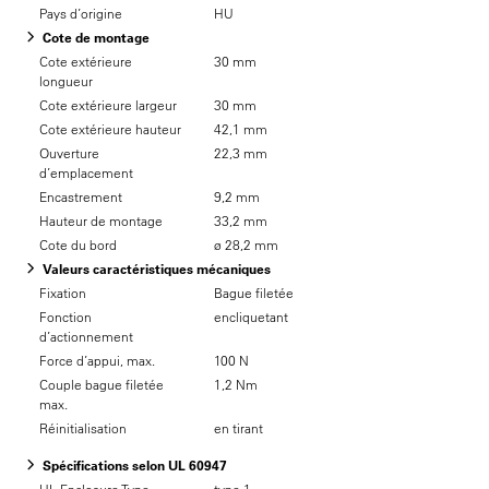
Pays d’origine
HU
Cote de montage
Cote extérieure
30 mm
longueur
Cote extérieure largeur
30 mm
Cote extérieure hauteur
42,1 mm
Ouverture
22,3 mm
d’emplacement
Encastrement
9,2 mm
Hauteur de montage
33,2 mm
Cote du bord
ø 28,2 mm
Valeurs caractéristiques mécaniques
Fixation
Bague filetée
Fonction
encliquetant
d’actionnement
Force d’appui, max.
100 N
Couple bague filetée
1,2 Nm
max.
Réinitialisation
en tirant
Spécifications selon UL 60947