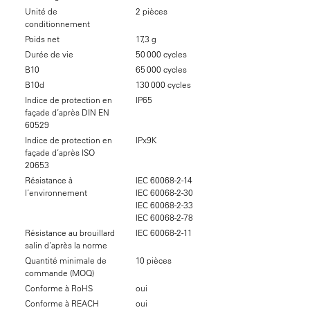
Unité de
2 pièces
conditionnement
Poids net
17,3 g
Durée de vie
50 000 cycles
B10
65 000 cycles
B10d
130 000 cycles
Indice de protection en
IP65
façade d’après DIN EN
60529
Indice de protection en
IPx9K
façade d’après ISO
20653
Résistance à
IEC 60068-2-14
l’environnement
IEC 60068-2-30
IEC 60068-2-33
IEC 60068-2-78
Résistance au brouillard
IEC 60068-2-11
salin d’après la norme
Quantité minimale de
10 pièces
commande (MOQ)
Conforme à RoHS
oui
Conforme à REACH
oui