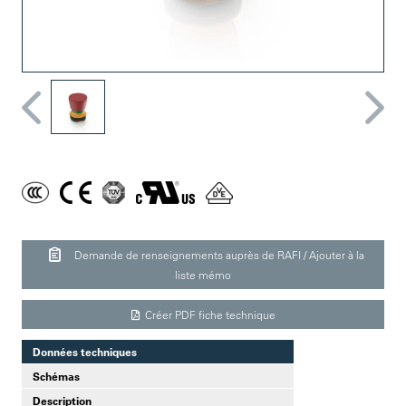
Demande de renseignements auprès de RAFI / Ajouter à la
liste mémo
Créer PDF fiche technique
Données techniques
Schémas
Description