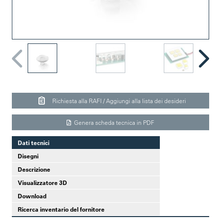
Richiesta alla RAFI / Aggiungi alla lista dei desideri
Genera scheda tecnica in PDF
Dati tecnici
Disegni
Descrizione
Visualizzatore 3D
Download
Ricerca inventario del fornitore