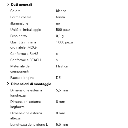
Dati generali
Colore
bianco
Forma collare
tonda
illuminabile
no
Unità di imballaggio
500 pezzi
Peso netto
0,1 g
Quantità minima
1.000 pezzi
ordinabile (MOQ)
Conforme a RoHS
sì
Conforme a REACH
sì
Materiale dei
Plastica
componenti
Paese d’origine
DE
Dimensioni di montaggio
Dimensione esterna
5,5 mm
lunghezza
Dimensioni esterne
8 mm
larghezza
Dimensione esterna
8 mm
altezza
Lunghezza del pistone L
5,5 mm