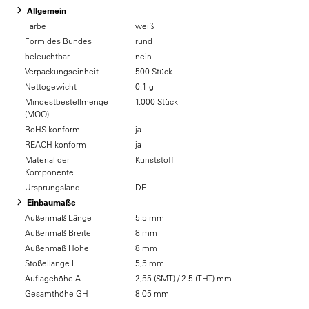
Allgemein
Farbe
weiß
Form des Bundes
rund
beleuchtbar
nein
Verpackungseinheit
500 Stück
Nettogewicht
0,1 g
Mindestbestellmenge
1.000 Stück
(MOQ)
RoHS konform
ja
REACH konform
ja
Material der
Kunststoff
Komponente
Ursprungsland
DE
Einbaumaße
Außenmaß Länge
5,5 mm
Außenmaß Breite
8 mm
Außenmaß Höhe
8 mm
Stößellänge L
5,5 mm
Auflagehöhe A
2,55 (SMT) / 2.5 (THT) mm
Gesamthöhe GH
8,05 mm