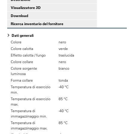
Visualizzatore 3D
Download
Ricerca inventario del fornitore
Dati generali
Colore
nero
Colore calotta
verde
Effetto calotta / fungo
traslucida
Colore collare
nero
Colore sorgente
bianco
luminosa
Forma collare
tonda
Temperatura di esercizio
-40 °C
min.
Temperatura di esercizio
85 °C
max.
Temperatura di
-40 °C
immagazzinaggio min.
Temperatura di
85 °C
immagazzinaggio max.