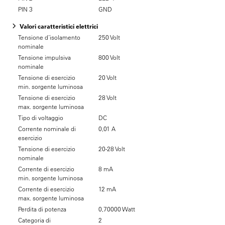
PIN 3
GND
Valori caratteristici elettrici
Tensione d’isolamento
250 Volt
nominale
Tensione impulsiva
800 Volt
nominale
Tensione di esercizio
20 Volt
min. sorgente luminosa
Tensione di esercizio
28 Volt
max. sorgente luminosa
Tipo di voltaggio
DC
Corrente nominale di
0,01 A
esercizio
Tensione di esercizio
20-28 Volt
nominale
Corrente di esercizio
8 mA
min. sorgente luminosa
Corrente di esercizio
12 mA
max. sorgente luminosa
Perdita di potenza
0,70000 Watt
Categoria di
2