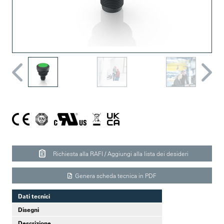
Richiesta alla RAFI / Aggiungi alla lista dei desideri
Genera scheda tecnica in PDF
Dati tecnici
Disegni
Descrizione