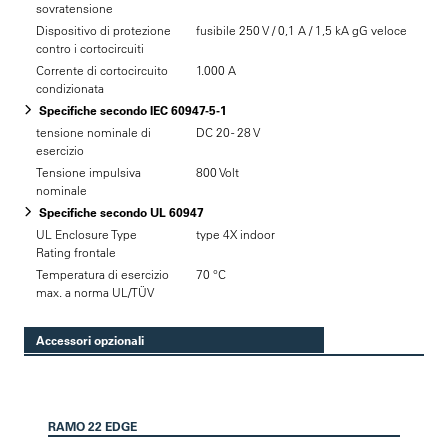
sovratensione
Dispositivo di protezione
fusibile 250 V / 0,1 A / 1,5 kA gG veloce
contro i cortocircuiti
Corrente di cortocircuito
1.000 A
condizionata
Specifiche secondo IEC 60947-5-1
tensione nominale di
DC 20 - 28 V
esercizio
Tensione impulsiva
800 Volt
nominale
Specifiche secondo UL 60947
UL Enclosure Type
type 4X indoor
Rating frontale
Temperatura di esercizio
70 °C
max. a norma UL/TÜV
Accessori opzionali
RAMO 22 EDGE