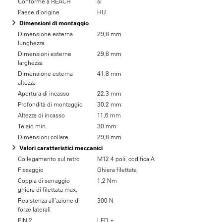
Conforme a REACH
sì
Paese d’origine
HU
Dimensioni di montaggio
Dimensione esterna
29,8 mm
lunghezza
Dimensioni esterne
29,8 mm
larghezza
Dimensione esterna
41,8 mm
altezza
Apertura di incasso
22,3 mm
Profondità di montaggio
30,2 mm
Altezza di incasso
11,6 mm
Telaio min.
30 mm
Dimensioni collare
29,8 mm
Valori caratteristici meccanici
Collegamento sul retro
M12 4 poli, codifica A
Fissaggio
Ghiera filettata
Coppia di serraggio
1,2 Nm
ghiera di filettata max.
Resistenza all’azione di
300 N
forze laterali
PIN 2
LED +