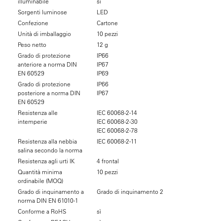
illuminabile
sì
Sorgenti luminose
LED
Confezione
Cartone
Unità di imballaggio
10 pezzi
Peso netto
12 g
Grado di protezione
IP66
anteriore a norma DIN
IP67
EN 60529
IP69
Grado di protezione
IP66
posteriore a norma DIN
IP67
EN 60529
Resistenza alle
IEC 60068-2-14
intemperie
IEC 60068-2-30
IEC 60068-2-78
Resistenza alla nebbia
IEC 60068-2-11
salina secondo la norma
Resistenza agli urti IK
4 frontal
Quantità minima
10 pezzi
ordinabile (MOQ)
Grado di inquinamento a
Grado di inquinamento 2
norma DIN EN 61010-1
Conforme a RoHS
sì