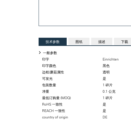
技术参数
图纸
描述
下载
一般参数
印字
Einrichten
印字颜色
黑色
边框/蘑菇属性
透明
可发光
是
包装数量
1 碎片
净重
0.1 公克
最低订购量 (MOQ)
1 碎片
RoHS 一致性
是
REACH 一致性
是
country of origin
DE