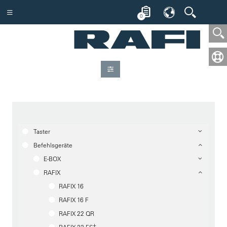
0
Taster
Befehlsgeräte
E-BOX
RAFIX
RAFIX 16
RAFIX 16 F
RAFIX 22 QR
+