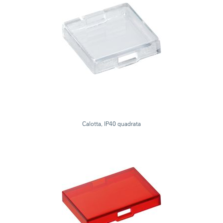
Calotta, IP40 quadrata