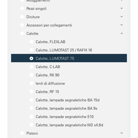
Alloggiamenti
Pezzi singoli
Diciture
Accessori per collegamenti
Calotte
Calotte, FLEXLAB
Calotte, LUMOTAST 25 / RAFIX 16
Calotte, LUMOTAST 75
Calotte, C-LAB
Calotte, RK 90
lenti di diffusione
Calotte, RF 15
Calotte, lampade segnaletiche BA 15d
Calotte, lampade segnaletiche BA 9s
Calotte, lampade segnaletiche E10
Calotte, lampade segnaletiche W2 x4,6d
Pistoni