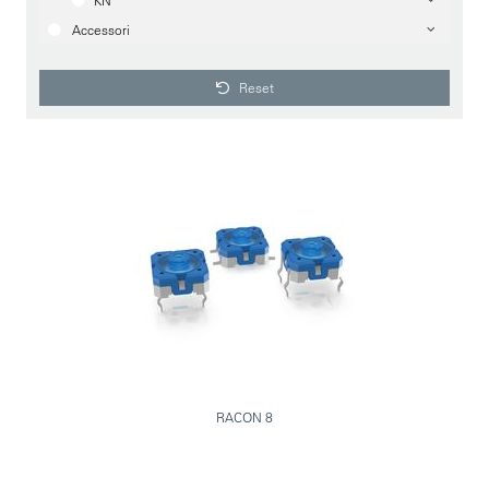
KN
Accessori
Reset
RACON 8