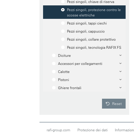
Pezzi singoli, chiave di riserva
Pezzi singoli, protezione contro le
scosse elettriche
Pezzi singoli, tappi ciechi
Pezzi singoli, cappuccio
Pezzi singoli, collare protettivo
Pezzi singoli, tecnologia RAFIX FS
Diciture
Accessori per collegamenti
Calotte
Pistoni
Ghiere frontali
Reset
rafi-group.com
Protezione dei dati
Informazioni