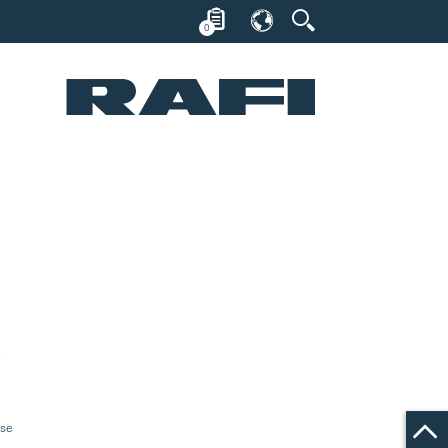
0
sse