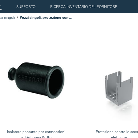
I
SUPPORTO
RICERCA INVENTARIO DEL FORNITORE
zi singoli
Pezzi singoli, protezione contro le scosse elettriche
Isolatore passante per connessioni
Protezione contro le sco
in Perbunan (NBR)
elettriche