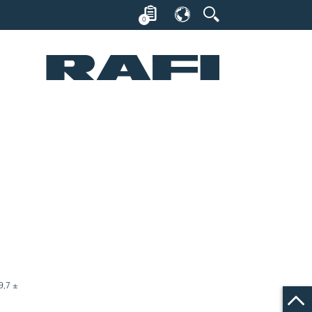
0
9,7 ±