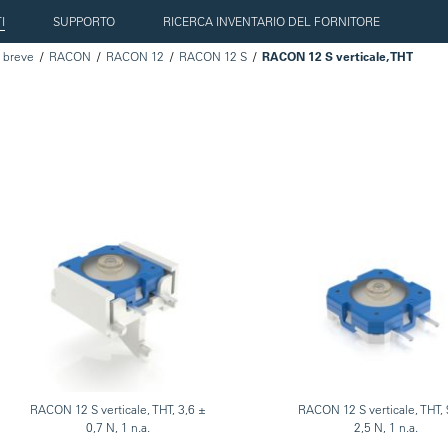
I
SUPPORTO
RICERCA INVENTARIO DEL FORNITORE
a breve
RACON
RACON 12
RACON 12 S
RACON 12 S verticale, THT
RACON 12 S verticale, THT, 3,6 ±
RACON 12 S verticale, THT, 
0,7 N, 1 n.a.
2,5 N, 1 n.a.