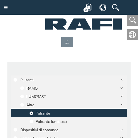
0
Pulsanti
RAMO
LUMOTAST
Altro
Pulsante
Pulsante luminoso
Dispositivi di comando