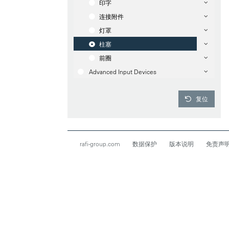
印字
连接附件
灯罩
柱塞
前圈
Advanced Input Devices
复位
rafi-group.com
数据保护
版本说明
免责声