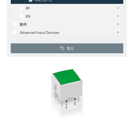
RACON 12
RF
KN
附件
Advanced Input Devices
复位