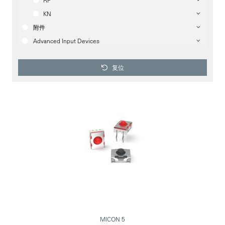
RF
KN
附件
Advanced Input Devices
复位
MICON 5