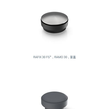
+
RAFIX 30 FS
，RAMO 30，盲盖