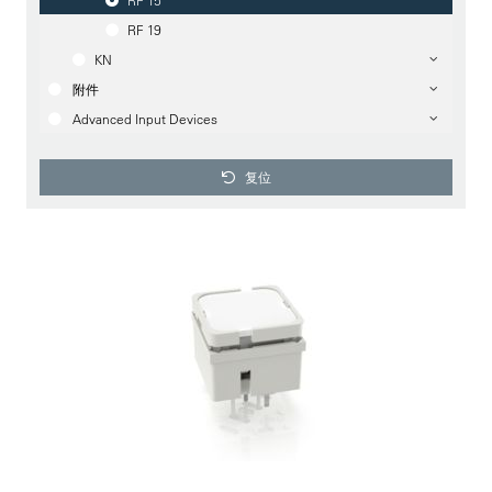
RF 15
RF 19
KN
附件
Advanced Input Devices
复位